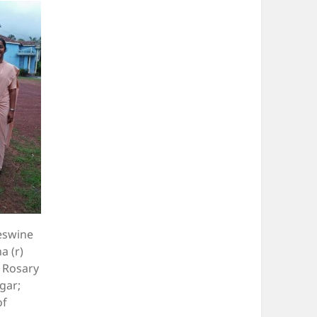
eswine
a (r)
 Rosary
gar;
of