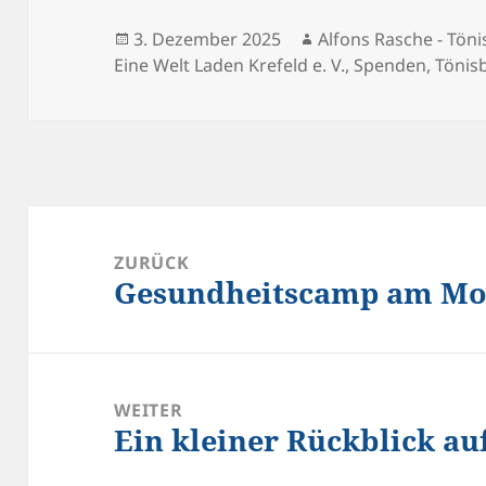
Veröffentlicht
Autor
3. Dezember 2025
Alfons Rasche - Tön
am
Eine Welt Laden Krefeld e. V.
,
Spenden
,
Tönis
Beitragsnavigation
ZURÜCK
Gesundheitscamp am Mou
Vorheriger
Beitrag:
WEITER
Ein kleiner Rückblick au
Nächster
Beitrag: