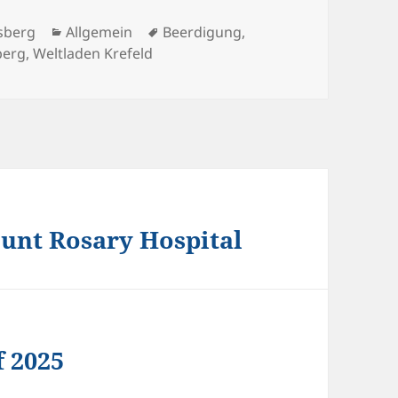
Kategorien
Schlagwörter
isberg
Allgemein
Beerdigung
,
berg
,
Weltladen Krefeld
nt Rosary Hospital
f 2025