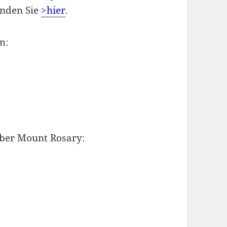
inden Sie
>hier
.
m:
über Mount Rosary: