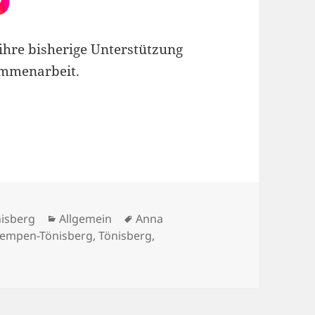
ihre bisherige Unterstützung
ammenarbeit.
Kategorien
Schlagwörter
nisberg
Allgemein
Anna
empen-Tönisberg
,
Tönisberg
,