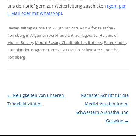
uns den Brief gern zur Weiterleitung zuschicken
(gern per
E-Mail oder mit WhatsApp)
.
Dieser Beitrag wurde am
28. Januar 2026
von
Alfons Rasche -
Tönisberg
in
Allgemein
veröffentlicht. Schlagworte:
Helpers of
Mount Rosary
,
Mount Rosary Charitable Institutions
,
Patenkinder
,
Patenkinderprogramm
,
Prescilla D'Mello
,
Schwester Suneetha
,
Tönisberg
.
Beitragsnavigation
←
Neuigkeiten von unseren
Nächster Schritt für die
Trödelaktivitäten
Medizinstudentinnen
Schwestern Akshatha und
Geswine
→