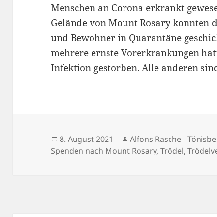
Menschen an Corona erkrankt gewese
Gelände von Mount Rosary konnten d
und Bewohner in Quarantäne geschic
mehrere ernste Vorerkrankungen hatte
Infektion gestorben. Alle anderen si
Veröffentlicht
Autor
8. August 2021
Alfons Rasche - Tönisbe
am
Spenden nach Mount Rosary
,
Trödel
,
Trödelv