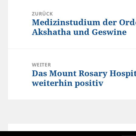
Beitragsnavigation
ZURÜCK
Medizinstudium der Ord
Vorheriger
Akshatha und Geswine
Beitrag:
WEITER
Das Mount Rosary Hospita
Nächster
weiterhin positiv
Beitrag: