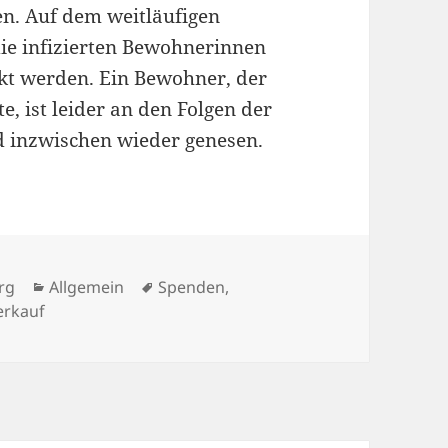
n. Auf dem weitläufigen
ie infizierten Bewohnerinnen
kt werden. Ein Bewohner, der
, ist leider an den Folgen der
nd inzwischen wieder genesen.
Kategorien
Schlagwörter
rg
Allgemein
Spenden
,
erkauf